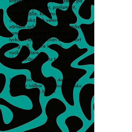
kräver att fler aktörer måste in på
banan. Regeringar, parlament,
civilsamhälle, kommuner,
akademiska och vetenskapliga
världen och privata sektorn måste
samarbeta bättre för att det ska
lyckas. Här får skolan en oerhört
viktig roll. Lärare kan bli
nyckelspelare i
klimatförändringens tid.” Jan
Eliasson
SE: Glokala Sverige och de globala
målen för hållbar utveckling, Svenska
FN-förbundet, 2:56 min