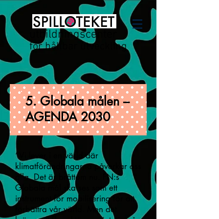
utbildningscenter
för hållbar utveckling
5. Globala målen –
AGENDA 2030
“Vi lever i en värld där
klimatförändringarna påverkar oss
alla. Det är bråttom nu. FN:s
Globala mål ska ses som ett
instrument för mobilisering för att
förbättra vår värld. Men det