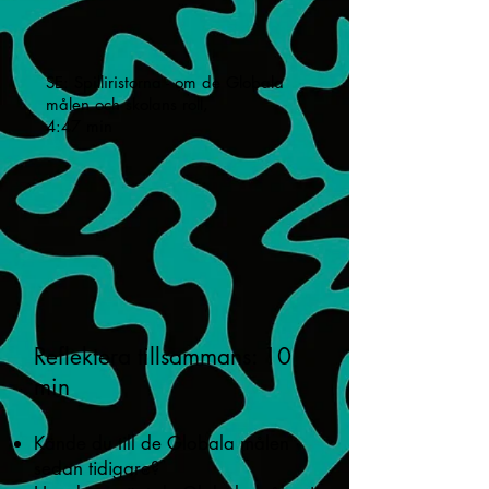
SE: Spilliristorna - om de Globala
målen och skolans roll,
4:47 min
Reflektera tillsammans: 10
min
Kände du till de Globala målen
sedan tidigare?