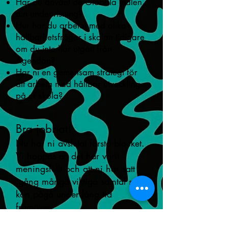
Har du använt de Globala målen i
din undervisning?
Hur har du arbetat med olika
hållbarhetsfrågor i skolan tidigare
om du inte har utgått från
Agendan?
Har ni en gemensam strategi för
att arbeta med hållbar utveckling
på er skola?
Bra jobbat!
Nu har ni avslutat första blocket.
Vi hoppas att det har varit
meningsfullt och att ni har satt
igång många viktiga samtal som
kan pågå under lång tid
framöver.