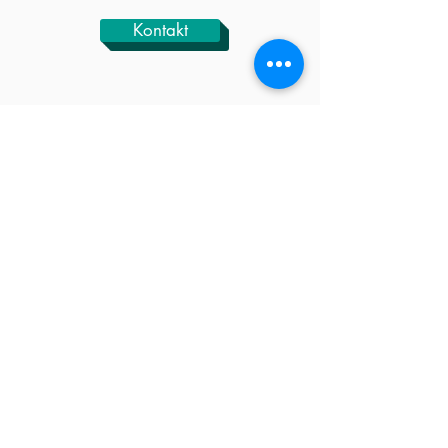
Kontakt
SPILLOTEKETS
DIDAKTISKA
GRUND
Helt enkelt varför vi gör som vi gör och