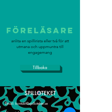
föreläsare
anlita en spillirista eller två för att
utmana och uppmuntra till
engagemang
Tillbaka
Email:
kontakt@spilloteket.se