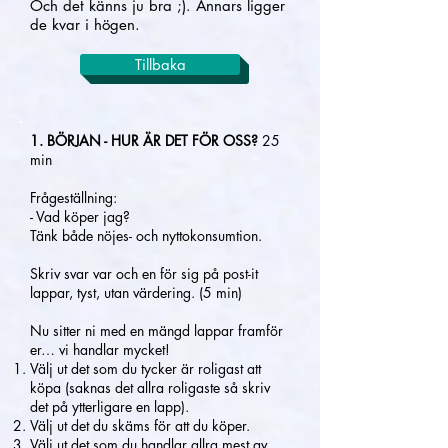
Och det känns ju bra ;). Annars ligger
de kvar i högen.
Tillbaka
1. BÖRJAN - HUR ÄR DET FÖR OSS?
25
min
Frågeställning:
- Vad köper jag?
Tänk både nöjes- och nyttokonsumtion.
Skriv svar var och en för sig på post-it
lappar, tyst, utan värdering. (5 min)
Nu sitter ni med en mängd lappar framför
er… vi handlar mycket!
Välj ut det som du tycker är roligast att
köpa (saknas det allra roligaste så skriv
det på ytterligare en lapp).
Välj ut det du skäms för att du köper.
Välj ut det som du handlar allra mest av.