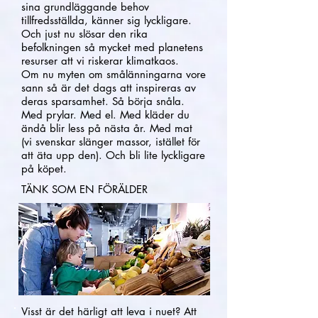
sina grundläggande behov
tillfredsställda, känner sig lyckligare.
Och just nu slösar den rika
befolkningen så mycket med planetens
resurser att vi riskerar klimatkaos.
Om nu myten om smålänningarna vore
sann så är det dags att inspireras av
deras sparsamhet. Så börja snåla.
Med prylar. Med el. Med kläder du
ändå blir less på nästa år. Med mat
(vi svenskar slänger massor, istället för
att äta upp den). Och bli lite lyckligare
på köpet.
TÄNK SOM EN FÖRÄLDER
Visst är det härligt att leva i nuet? Att