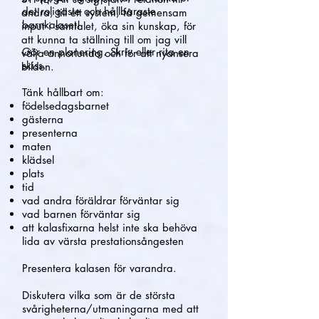
det roligaste och hållbaraste
andra, till ett system, få gemensam
barnkalaset!
input i samtalet, öka sin kunskap, för
att kunna ta ställning till om jag vill
Gör en planering. Skriv eller rita en
välja annorlunda och för att nyansera
skiss.
bilden.
Tänk hållbart om:
födelsedagsbarnet
gästerna
presenterna
maten
klädsel
plats
tid
vad andra föräldrar förväntar sig
vad barnen förväntar sig
att kalasfixarna helst inte ska behöva
lida av värsta prestationsångesten
Presentera kalasen för varandra.
Diskutera vilka som är de största
svårigheterna/utmaningarna med att