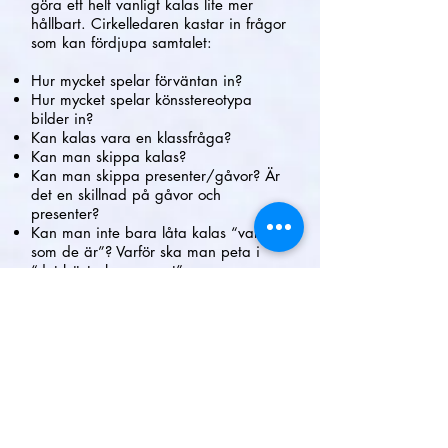
göra ett helt vanligt kalas lite mer
hållbart. Cirkelledaren kastar in frågor
som kan fördjupa samtalet:
Hur mycket spelar förväntan in?
Hur mycket spelar könsstereotypa
bilder in?
Kan kalas vara en klassfråga?
Kan man skippa kalas?
Kan man skippa presenter/gåvor? Är
det en skillnad på gåvor och
presenter?
Kan man inte bara låta kalas “vara
som de är”? Varför ska man peta i
“det bästa barnen vet”.
Ska inte barnen få allt?
Vilka ska man bjuda?
Vilka hållbarhetsdilemman finns? Tänk
gärna i termerna social, ekonomisk
och ekologisk hållbarhet.
Har ni tid över:
Låt samtalet övergå från kalas till